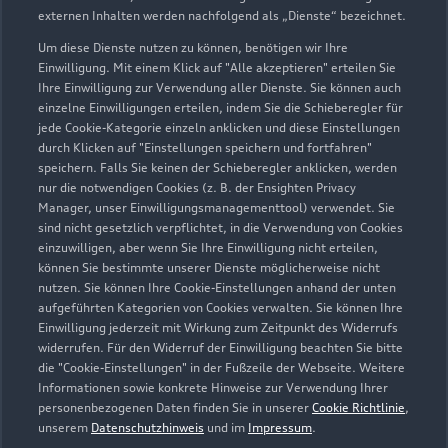
externen Inhalten werden nachfolgend als „Dienste“ bezeichnet.
Um diese Dienste nutzen zu können, benötigen wir Ihre
Einwilligung. Mit einem Klick auf "Alle akzeptieren" erteilen Sie
Ihre Einwilligung zur Verwendung aller Dienste. Sie können auch
einzelne Einwilligungen erteilen, indem Sie die Schieberegler für
jede Cookie-Kategorie einzeln anklicken und diese Einstellungen
durch Klicken auf "Einstellungen speichern und fortfahren"
speichern. Falls Sie keinen der Schieberegler anklicken, werden
nur die notwendigen Cookies (z. B. der Ensighten Privacy
Manager, unser Einwilligungsmanagementtool) verwendet. Sie
sind nicht gesetzlich verpflichtet, in die Verwendung von Cookies
Regensburger Straße 30
einzuwilligen, aber wenn Sie Ihre Einwilligung nicht erteilen,
85088 Vohburg
können Sie bestimmte unserer Dienste möglicherweise nicht
nutzen. Sie können Ihre Cookie-Einstellungen anhand der unten
aufgeführten Kategorien von Cookies verwalten. Sie können Ihre
08457 92960
Einwilligung jederzeit mit Wirkung zum Zeitpunkt des Widerrufs
widerrufen. Für den Widerruf der Einwilligung beachten Sie bitte
w.linder@vohburger-autohaus.de
die "Cookie-Einstellungen" in der Fußzeile der Webseite. Weitere
Informationen sowie konkrete Hinweise zur Verwendung Ihrer
personenbezogenen Daten finden Sie in unserer
Cookie Richtlinie
,
Kontaktdaten herunterladen
unserem
Datenschutzhinweis
und im
Impressum
.