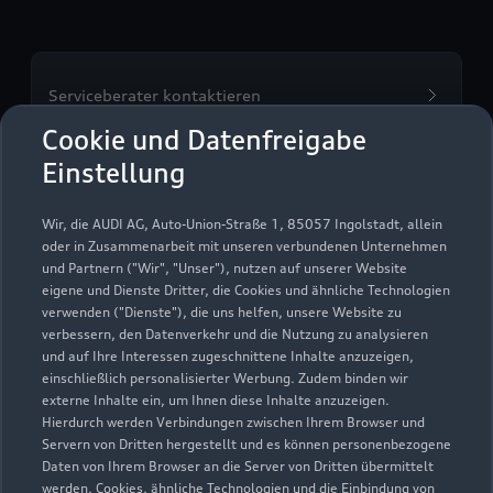
Serviceberater kontaktieren
Cookie und Datenfreigabe
Einstellung
Servicetermin vereinbaren
Wir, die AUDI AG, Auto-Union-Straße 1, 85057 Ingolstadt, allein
oder in Zusammenarbeit mit unseren verbundenen Unternehmen
und Partnern ("Wir", "Unser"), nutzen auf unserer Website
eigene und Dienste Dritter, die Cookies und ähnliche Technologien
verwenden ("Dienste"), die uns helfen, unsere Website zu
Vohburger Autohaus
verbessern, den Datenverkehr und die Nutzung zu analysieren
und auf Ihre Interessen zugeschnittene Inhalte anzuzeigen,
GmbH & Co. KG
einschließlich personalisierter Werbung. Zudem binden wir
externe Inhalte ein, um Ihnen diese Inhalte anzuzeigen.
Servicepartner
e-tron
Hierdurch werden Verbindungen zwischen Ihrem Browser und
Servern von Dritten hergestellt und es können personenbezogene
Daten von Ihrem Browser an die Server von Dritten übermittelt
werden. Cookies, ähnliche Technologien und die Einbindung von