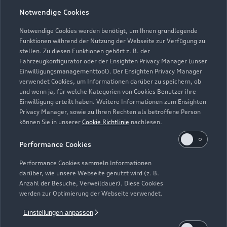
Notwendige Cookies
Öffnungszeiten
Notwendige Cookies werden benötigt, um Ihnen grundlegende
Funktionen während der Nutzung der Webseite zur Verfügung zu
stellen. Zu diesen Funktionen gehört z. B. der
Fahrzeugkonfigurator oder der Ensighten Privacy Manager (unser
Service
Einwilligungsmanagementtool). Der Ensighten Privacy Manager
Geschlossen
,
öffnet am
Freitag 07:30
verwendet Cookies, um Informationen darüber zu speichern, ob
und wenn ja, für welche Kategorien von Cookies Benutzer ihre
Einwilligung erteilt haben. Weitere Informationen zum Ensighten
Teile- und Zubehörverkauf
Privacy Manager, sowie zu Ihren Rechten als betroffene Person
Geschlossen
,
öffnet am
Freitag 07:30
können Sie in unserer
Cookie Richtlinie
nachlesen.
Performance Cookies
Performance Cookies sammeln Informationen
darüber, wie unsere Webseite genutzt wird (z. B.
Anzahl der Besuche, Verweildauer). Diese Cookies
werden zur Optimierung der Webseite verwendet.
Einstellungen anpassen